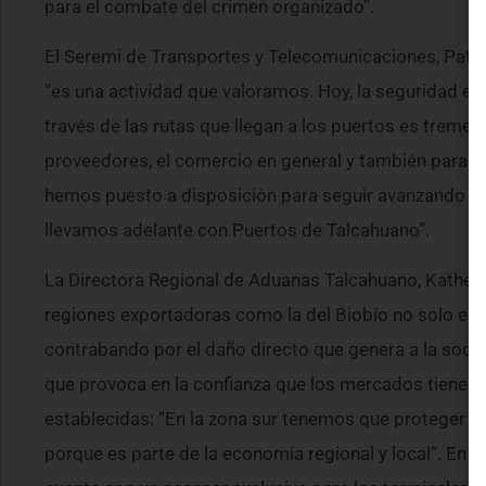
para el combate del crimen organizado”.
El Seremi de Transportes y Telecomunicaciones, Patric
“es una actividad que valoramos. Hoy, la seguridad en
través de las rutas que llegan a los puertos es treme
proveedores, el comercio en general y también para el 
hemos puesto a disposición para seguir avanzando en
llevamos adelante con Puertos de Talcahuano”.
La Directora Regional de Aduanas Talcahuano, Katheri
regiones exportadoras como la del Biobío no solo es c
contrabando por el daño directo que genera a la soci
que provoca en la confianza que los mercados tienen e
establecidas: “En la zona sur tenemos que proteger la
porque es parte de la economía regional y local”. En 