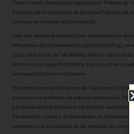
Cuarto evento de este tipo realizado por Puertos de T
Portuario de Coordinación de Servicios Públicos de la
centra en el combate al contrabando.
Ante una audiencia integrada por representantes del s
integrantes de la Comunidad Logística (Comlog), se r
cargo de Puertos de Talcahuano, Servicio Nacional de
Ministerio de Seguridad Pública, Fiscalía y el destaca
inteligencia Guillermo Holzmann.
El Gerente General de Puertos de Talcahuano, Cristian W
portuarios se enfrentan de manera colaborativa. Por e
y privados en este seminario, tal como lo venimos ha
fiscalización conjunta. El intercambio de información,
preventivo y la articulación de las medidas de contr