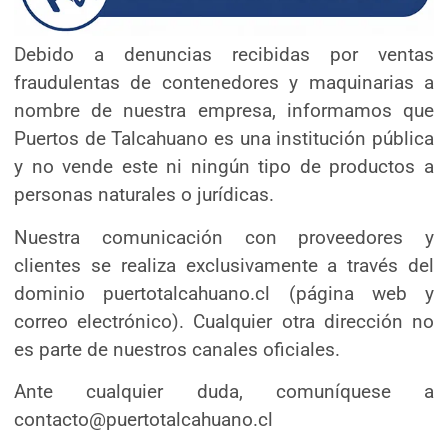
io Fierro, indicó que este seminario
Debido a denuncias recibidas por ventas
fraudulentas de contenedores y maquinarias a
 el traslado de las mercancías a
nombre de nuestra empresa, informamos que
ndamente relevante para
Puertos de Talcahuano es una institución pública
transporte. Por lo tanto, nos
y no vende este ni ningún tipo de productos a
 el trabajo coordinado que
personas naturales o jurídicas.
Nuestra comunicación con proveedores y
ne Ampuero, advirtió que en
clientes se realiza exclusivamente a través del
lave prevenir y combatir el
dominio puertotalcahuano.cl (página web y
correo electrónico). Cualquier otra dirección no
edad, sino también por el impacto
es parte de nuestros canales oficiales.
n las rutas logísticas ya
 mercancía que va saliendo. Ello
Ante cualquier duda, comuníquese a
contacto@puertotalcahuano.cl
ese contexto destacó que ya se