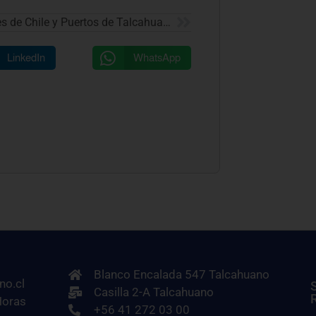
EFE Trenes de Chile y Puertos de Talcahuano firman convenio estratégico para potenciar el transporte ferroviario
LinkedIn
WhatsApp
Blanco Encalada 547 Talcahuano
no.cl
Casilla 2-A Talcahuano
Horas
+56 41 272 03 00