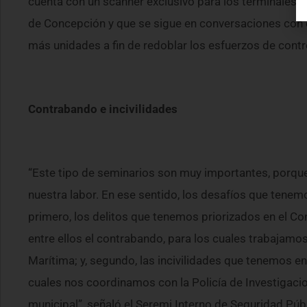
cuenta con un scanner exclusivo para los terminales m
de Concepción y que se sigue en conversaciones con e
más unidades a fin de redoblar los esfuerzos de contr
Contrabando e incivilidades
“Este tipo de seminarios son muy importantes, porqu
nuestra labor. En ese sentido, los desafíos que tenemo
primero, los delitos que tenemos priorizados en el Co
entre ellos el contrabando, para los cuales trabajam
Marítima; y, segundo, las incivilidades que tenemos en 
cuales nos coordinamos con la Policía de Investigaci
municipal”, señaló el Seremi Interno de Seguridad Públ