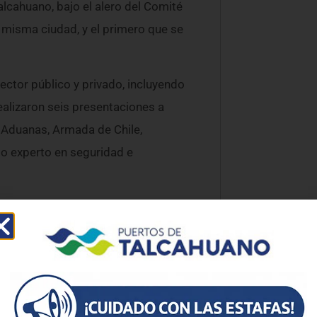
alcahuano, bajo el alero del Comité
 misma ciudad, y el primero que se
ector público y privado, incluyendo
ealizaron seis presentaciones a
 Aduanas, Armada de Chile,
do experto en seguridad e
ulf, dijo: “Los desafíos logístico-
llo, reunimos a los actores públicos
ciendo con nuestra agenda de
 el conocimiento mutuo del trabajo
ol de manera permanente son clave