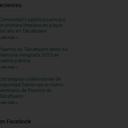
Recientes
Comunidad Logística participó
en primera limpieza de playas
del año en Talcahuano
Leer más »
Puertos de Talcahuano lanzó su
Memoria Integrada 2025 en
cuenta pública
Leer más »
Estrategias colaborativas de
seguridad fueron eje en nuevo
seminario de Puertos de
Talcahuano
Leer más »
en Facebook