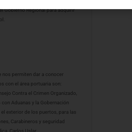
arítimos presentes en la provincia
l Gobierno Regional para adquirir
ol.
e nos permiten dar a conocer
s con el área portuaria son:
nsejo Contra el Crimen Organizado,
os con Aduanas y la Gobernación
el exterior de los puertos, para las
ones, Carabineros y seguridad
ica, Carlos Uslar.